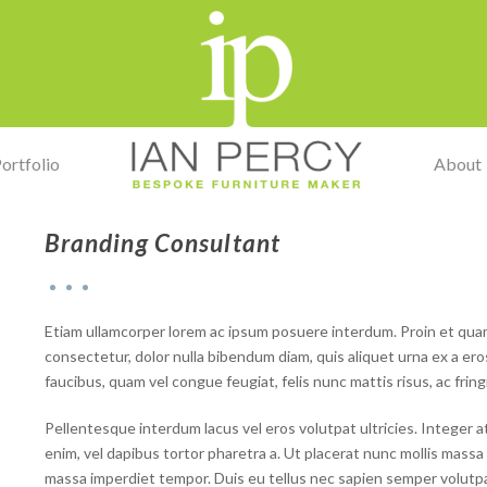
ortfolio
About
Branding Consultant
Etiam ullamcorper lorem ac ipsum posuere interdum. Proin et quam 
consectetur, dolor nulla bibendum diam, quis aliquet urna ex a eros
faucibus, quam vel congue feugiat, felis nunc mattis risus, ac fringi
Pellentesque interdum lacus vel eros volutpat ultricies. Integer
enim, vel dapibus tortor pharetra a. Ut placerat nunc mollis mass
massa imperdiet tempor. Duis eu tellus nec sapien semper volutpa