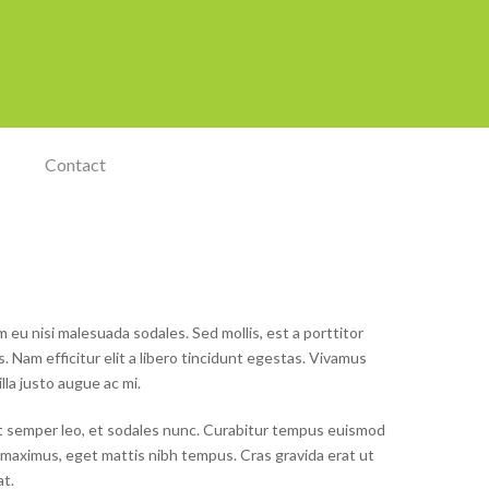
Contact
eu nisi malesuada sodales. Sed mollis, est a porttitor
. Nam efficitur elit a libero tincidunt egestas. Vivamus
lla justo augue ac mi.
 at semper leo, et sodales nunc. Curabitur tempus euismod
a maximus, eget mattis nibh tempus. Cras gravida erat ut
t.