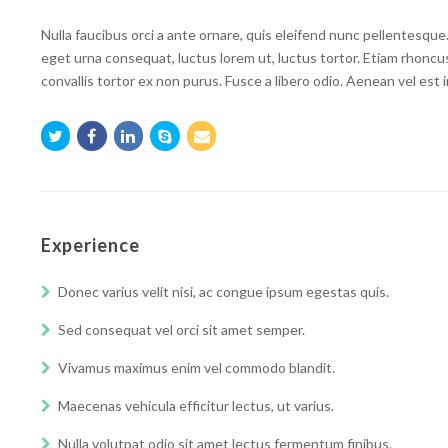
Nulla faucibus orci a ante ornare, quis eleifend nunc pellentesque. 
eget urna consequat, luctus lorem ut, luctus tortor. Etiam rhoncu
convallis tortor ex non purus. Fusce a libero odio. Aenean vel est 
Twitter
Facebook
Linkedin
Skype
Email
Experience
Donec varius velit nisi, ac congue ipsum egestas quis.
Sed consequat vel orci sit amet semper.
Vivamus maximus enim vel commodo blandit.
Maecenas vehicula efficitur lectus, ut varius.
Nulla volutpat odio sit amet lectus fermentum finibus.